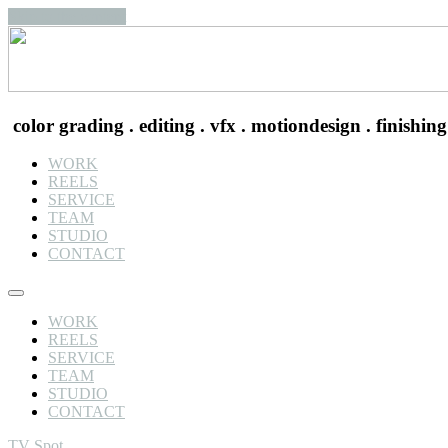
Skip to the content
color grading . editing . vfx . motiondesign . finishing
WORK
REELS
SERVICE
TEAM
STUDIO
CONTACT
WORK
REELS
SERVICE
TEAM
STUDIO
CONTACT
TV Spot