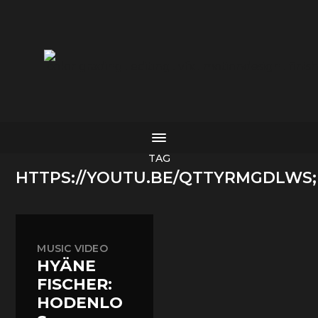
color grading . editing . vfx . motiondesign . finis
TAG
HTTPS://YOUTU.BE/QTTYRMGDLWS;
MUSIC VIDEO
HYÄNE
FISCHER:
HODENLO